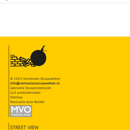
CIRCULAIRE PARELTJES
PROJECTEN
MVO ONDERNEMEN
NIEUWS
CONTACT
© 2023 Vermeulen Sloopwerken
info@vermeulensloopwerken.nl
Gebruikte Sloopmaterialen
Co2 prestatieladder
Sitemap
Realisatie door
Ber|Art
STREET VIEW