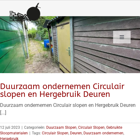
Ga
naar
inhoud
Toggle
Navigation
HOME
STREETVIEW
SLOOPWERKEN
Duurzaam ondernemen Circulair
CIRCULAIR SLOPEN
slopen en Hergebruik Deuren
GEBRUIKTE SLOOPMATERIALEN
Duurzaam ondernemen Circulair slopen en Hergebruik Deuren
[...]
CHROOM6
Co2
12 juli 2023
|
Categorieën:
Duurzaam Slopen
,
Circulair Slopen
,
Gebruikte
Sloopmaterialen
|
Tags:
Circulair Slopen
,
Deuren
,
Duurzaam ondernemen
,
DISCIPLINES
Hergebruik