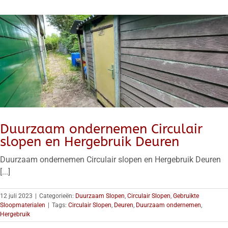
CIRCULAIRE PARELTJES
PROJECTEN
MVO ONDERNEMEN
NIEUWS
CONTACT
Duurzaam ondernemen Circulair
slopen en Hergebruik Deuren
Duurzaam ondernemen Circulair slopen en Hergebruik Deuren
[...]
12 juli 2023
|
Categorieën:
Duurzaam Slopen
,
Circulair Slopen
,
Gebruikte
Sloopmaterialen
|
Tags:
Circulair Slopen
,
Deuren
,
Duurzaam ondernemen
,
Hergebruik