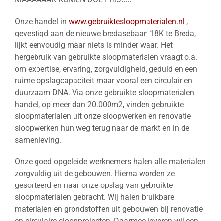
CIRCULAIRE PARELTJES
Onze handel in
www.gebruiktesloopmaterialen.nl
,
gevestigd aan de nieuwe bredasebaan 18K te Breda,
PROJECTEN
lijkt eenvoudig maar niets is minder waar. Het
hergebruik van gebruikte sloopmaterialen vraagt o.a.
MVO ONDERNEMEN
om expertise, ervaring, zorgvuldigheid, geduld en een
NIEUWS
ruime opslagcapaciteit maar vooral een circulair en
duurzaam DNA. Via onze gebruikte sloopmaterialen
CONTACT
handel, op meer dan 20.000m2, vinden gebruikte
sloopmaterialen uit onze sloopwerken en renovatie
sloopwerken hun weg terug naar de markt en in de
samenleving.
Onze goed opgeleide werknemers halen alle materialen
zorgvuldig uit de gebouwen. Hierna worden ze
gesorteerd en naar onze opslag van gebruikte
sloopmaterialen gebracht. Wij halen bruikbare
materialen en grondstoffen uit gebouwen bij renovatie
en circulaire sloopprojecten. Daarmee leveren wij een