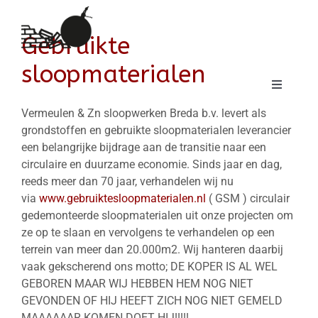
Ga
naar
Gebruikte
inhoud
sloopmaterialen
Toggle
Navigation
HOME
Vermeulen & Zn sloopwerken Breda b.v. levert als
grondstoffen en gebruikte sloopmaterialen leverancier
STREETVIEW
een belangrijke bijdrage aan de transitie naar een
circulaire en duurzame economie. Sinds jaar en dag,
SLOOPWERKEN
reeds meer dan 70 jaar, verhandelen wij nu
CIRCULAIR SLOPEN
via
www.gebruiktesloopmaterialen.nl
( GSM ) circulair
gedemonteerde sloopmaterialen uit onze projecten om
GEBRUIKTE SLOOPMATERIALEN
ze op te slaan en vervolgens te verhandelen op een
terrein van meer dan 20.000m2. Wij hanteren daarbij
CHROOM6
vaak gekscherend ons motto; DE KOPER IS AL WEL
GEBOREN MAAR WIJ HEBBEN HEM NOG NIET
Co2
GEVONDEN OF HIJ HEEFT ZICH NOG NIET GEMELD
DISCIPLINES
MAAAAAAR KOMEN DOET HIJ!!!!!