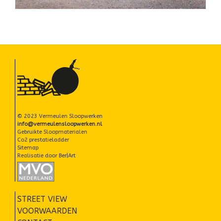
CIRCULAIRE PARELTJES
PROJECTEN
MVO ONDERNEMEN
NIEUWS
CONTACT
© 2023 Vermeulen Sloopwerken
info@vermeulensloopwerken.nl
Gebruikte Sloopmaterialen
Co2 prestatieladder
Sitemap
Realisatie door
Ber|Art
STREET VIEW
VOORWAARDEN