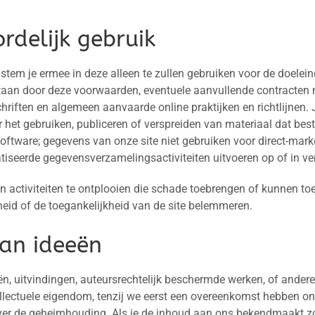
rdelijk gebruik
 stem je ermee in deze alleen te zullen gebruiken voor de doele
taan door deze voorwaarden, eventuele aanvullende contracten 
chriften en algemeen aanvaarde online praktijken en richtlijnen.
 het gebruiken, publiceren of verspreiden van materiaal dat best
ftware; gegevens van onze site niet gebruiken voor direct-marke
iseerde gegevensverzamelingsactiviteiten uitvoeren op of in ve
en activiteiten te ontplooien die schade toebrengen of kunnen to
eid of de toegankelijkheid van de site belemmeren.
van ideeën
n, uitvindingen, auteursrechtelijk beschermde werken, of ander
llectuele eigendom, tenzij we eerst een overeenkomst hebben on
over de geheimhouding. Als je de inhoud aan ons bekendmaakt zo