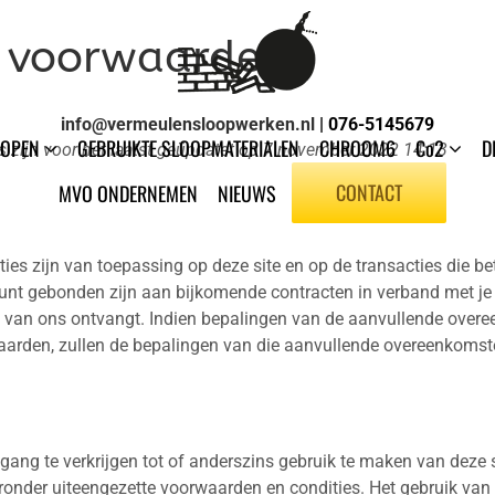
 voorwaarden
info@vermeulensloopwerken.nl
| 076-5145679
LOPEN
GEBRUIKTE SLOOPMATERIALEN
CHROOM6
Co2
D
 zijn voor het laatst geüpdatet op 7 november 2022 14:13
CONTACT
MVO ONDERNEMEN
NIEUWS
es zijn van toepassing op deze site en op de transacties die b
unt gebonden zijn aan bijkomende contracten in verband met je 
e van ons ontvangt. Indien bepalingen van de aanvullende overee
arden, zullen de bepalingen van die aanvullende overeenkomst
toegang te verkrijgen tot of anderszins gebruik te maken van deze s
ronder uiteengezette voorwaarden en condities. Het gebruik van d