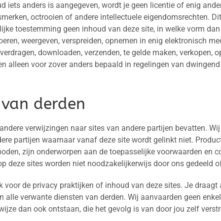
oud iets anders is aangegeven, wordt je geen licentie of enig and
merken, octrooien of andere intellectuele eigendomsrechten. Dit
ijke toestemming geen inhoud van deze site, in welke vorm dan 
voeren, weergeven, verspreiden, opnemen in enig elektronisch med
overdragen, downloaden, verzenden, te gelde maken, verkopen, o
n alleen voor zover anders bepaald in regelingen van dwingend 
 van derden
 andere verwijzingen naar sites van andere partijen bevatten. Wij
ere partijen waarnaar vanaf deze site wordt gelinkt niet. Produc
oden, zijn onderworpen aan de toepasselijke voorwaarden en co
p deze sites worden niet noodzakelijkerwijs door ons gedeeld o
jk voor de privacy praktijken of inhoud van deze sites. Je draagt 
en alle verwante diensten van derden. Wij aanvaarden geen enkel
 wijze dan ook ontstaan, die het gevolg is van door jou zelf ver