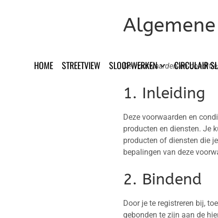
Ga
naar
Algemene
inhoud
HOME
STREETVIEW
SLOOPWERKEN
CIRCULAIR S
De voorwaarden en condities
1. Inleiding
Deze voorwaarden en conditi
producten en diensten. Je k
producten of diensten die j
bepalingen van deze voorwa
2. Bindend
Door je te registreren bij, 
gebonden te zijn aan de hie