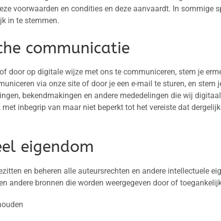
ze voorwaarden en condities en deze aanvaardt. In sommige sp
ijk in te stemmen.
sche communicatie
of door op digitale wijze met ons te communiceren, stem je ermee
niceren via onze site of door je een e-mail te sturen, en stem je
ngen, bekendmakingen en andere mededelingen die wij digitaal 
n, met inbegrip van maar niet beperkt tot het vereiste dat dergelij
ueel eigendom
bezitten en beheren alle auteursrechten en andere intellectuele e
en andere bronnen die worden weergegeven door of toegankelijk z
ehouden