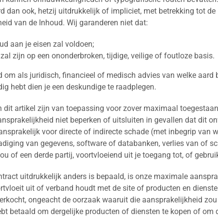
d dan ook, hetzij uitdrukkelijk of impliciet, met betrekking tot d
eid van de Inhoud. Wij garanderen niet dat:
ud aan je eisen zal voldoen;
zal zijn op een ononderbroken, tijdige, veilige of foutloze basis.
ld om als juridisch, financieel of medisch advies van welke aar
dig hebt dien je een deskundige te raadplegen.
dit artikel zijn van toepassing voor zover maximaal toegestaan
nsprakelijkheid niet beperken of uitsluiten in gevallen dat dit o
 aansprakelijk voor directe of indirecte schade (met inbegrip van 
hadiging van gegevens, software of databanken, verlies van of
 of een derde partij, voortvloeiend uit je toegang tot, of gebrui
ntract uitdrukkelijk anders is bepaald, is onze maximale aanspra
rtvloeit uit of verband houdt met de site of producten en diensten
rkocht, ongeacht de oorzaak waaruit die aansprakelijkheid zou v
hebt betaald om dergelijke producten of diensten te kopen of om d