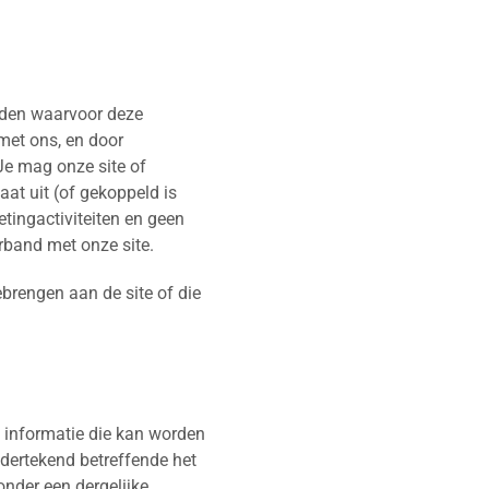
inden waarvoor deze
met ons, en door
 Je mag onze site of
aat uit (of gekoppeld is
tingactiviteiten en geen
rband met onze site.
ebrengen aan de site of die
e informatie die kan worden
dertekend betreffende het
nder een dergelijke