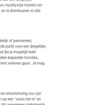
e, royaltyvrije licentie om
en te distribueren in alle
jdelijk of permanent,
de partij voor een dergelijke
ud die je mogelijk hebt
ndien bepaalde functies,
anent verloren gaan. Je mag
 het onrechtmatig zou zijn
 op een “zoals het is” en
Wij verwerpen uitdrukkelijk