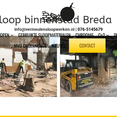
loop binnenstad Breda
info@vermeulensloopwerken.nl
| 076-5145679
LOPEN
GEBRUIKTE SLOOPMATERIALEN
CHROOM6
Co2
D
CONTACT
MVO ONDERNEMEN
NIEUWS