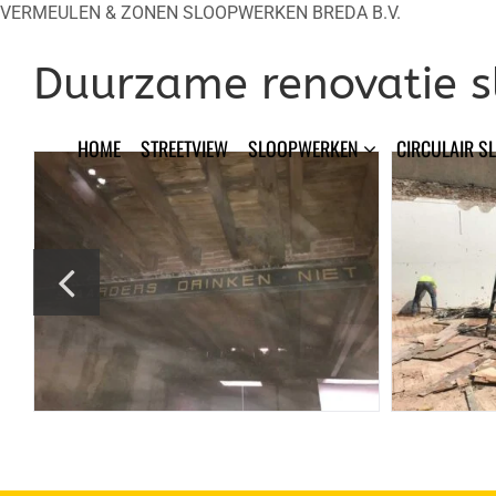
Ga
VERMEULEN & ZONEN SLOOPWERKEN BREDA B.V.
naar
inhoud
Duurzame renovatie s
HOME
STREETVIEW
SLOOPWERKEN
CIRCULAIR S