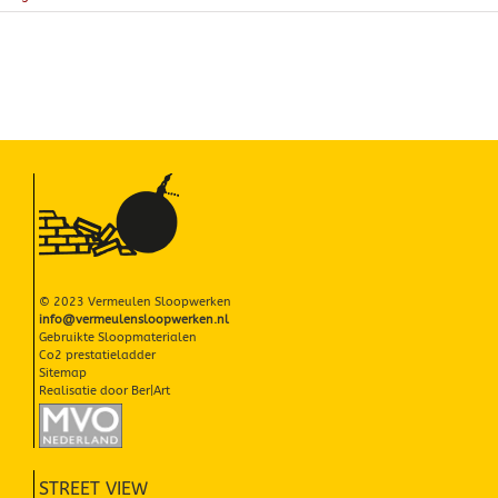
CIRCULAIRE PARELTJES
PROJECTEN
MVO ONDERNEMEN
NIEUWS
CONTACT
© 2023 Vermeulen Sloopwerken
info@vermeulensloopwerken.nl
Gebruikte Sloopmaterialen
Co2 prestatieladder
Sitemap
Realisatie door
Ber|Art
STREET VIEW