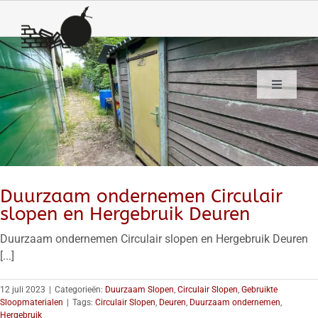
Ga
naar
inhoud
Toggle
Navigation
HOME
STREETVIEW
SLOOPWERKEN
Duurzaam ondernemen Circulair
CIRCULAIR SLOPEN
slopen en Hergebruik Deuren
GEBRUIKTE SLOOPMATERIALEN
Duurzaam ondernemen Circulair slopen en Hergebruik Deuren
[...]
CHROOM6
Co2
12 juli 2023
|
Categorieën:
Duurzaam Slopen
,
Circulair Slopen
,
Gebruikte
Sloopmaterialen
|
Tags:
Circulair Slopen
,
Deuren
,
Duurzaam ondernemen
,
DISCIPLINES
Hergebruik